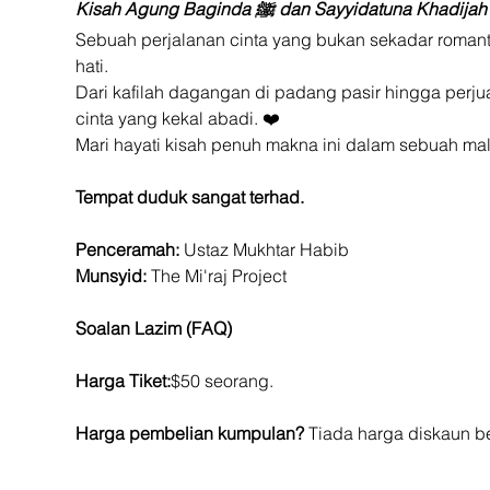
Kisah Agung Baginda ﷺ dan Sayyidatuna Khadi
Sebuah perjalanan cinta yang bukan sekadar romant
hati.
Dari kafilah dagangan di padang pasir hingga perju
cinta yang kekal abadi. ❤️
Mari hayati kisah penuh makna ini dalam sebuah ma
Tempat duduk sangat terhad.
Penceramah:
 Ustaz Mukhtar Habib
Munsyid:
 The Mi'raj Project
Soalan Lazim (FAQ)
Harga Tiket:
$50 seorang.
Harga pembelian kumpulan? 
Tiada harga diskaun be