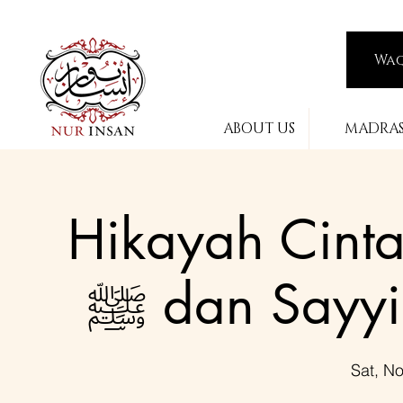
Wa
ABOUT US
MADRA
Hikayah Cinta
ﷺ dan Sayy
Sat, N