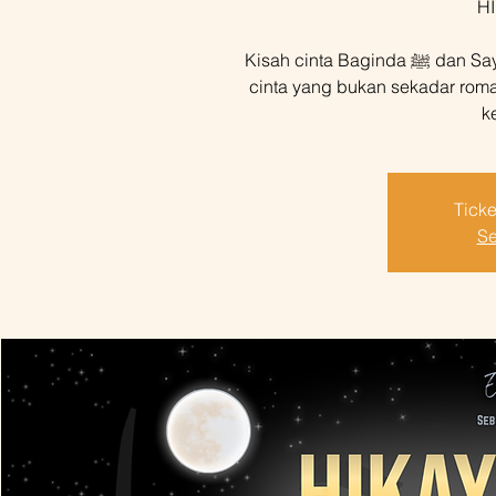
H
Kisah cinta Baginda ﷺ dan Sayyidatuna Khadijah RA—sebuah perjalanan
cinta yang bukan sekadar roma
k
Ticke
Se