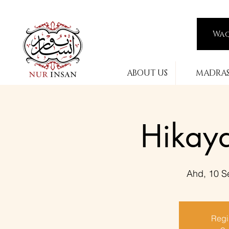
Wa
ABOUT US
MADRA
Hikaya
Ahd, 10 S
Regis